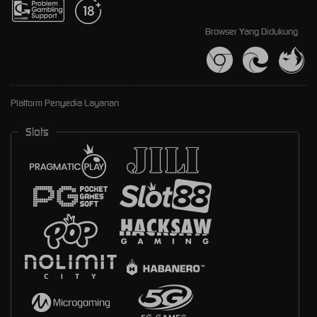
Browser Yang Didukung
Platform Penyedia Layanan
Slots