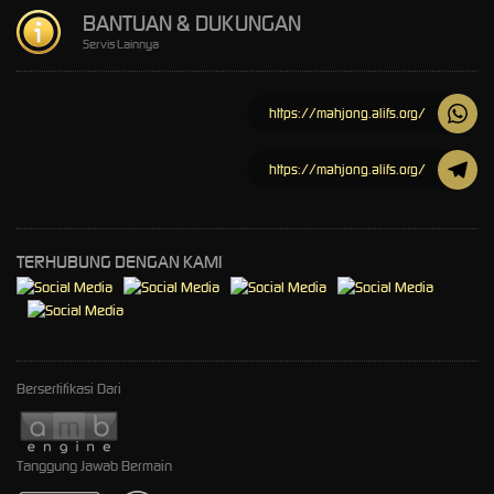
BANTUAN & DUKUNGAN
Servis Lainnya
https://mahjong.alifs.org/
https://mahjong.alifs.org/
TERHUBUNG DENGAN KAMI
Bersertifikasi Dari
Tanggung Jawab Bermain