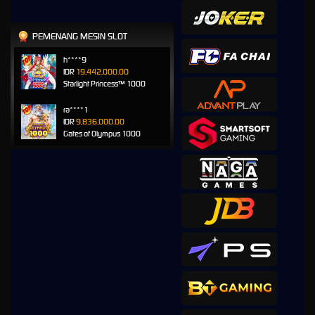
PEMENANG MESIN SLOT
h****9
IDR
19,442,000.00
Starlight Princess™ 1000
ra****1
IDR
9,836,000.00
Gates of Olympus 1000
slot****d
IDR
8,982,700.00
Sweet Rush Bonanza
ra****1
IDR
7,119,000.00
Gates of Olympus 1000
ra****1
IDR
6,083,000.00
Gates of Olympus 1000
putra17****e