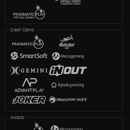
Crash Game
Arcade