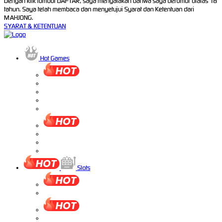
Dengan klik tombol DAFTAR, saya menyatakan bahwa saya berumur diatas 18
tahun. Saya telah membaca dan menyetujui Syarat dan Ketentuan dari
MAHJONG.
SYARAT & KETENTUAN
Hot Games
Slots