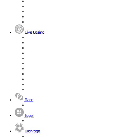
Live Casino
Race
Togel
Olahraga