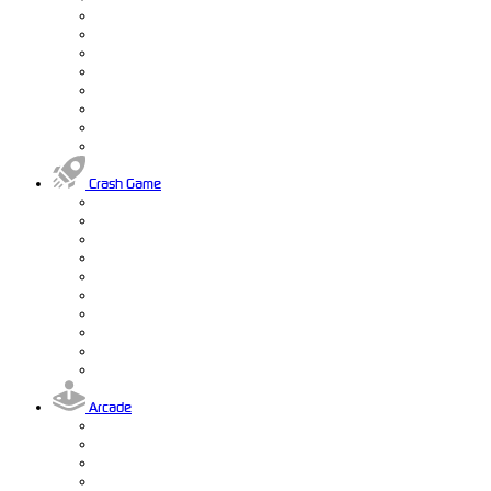
Crash Game
Arcade