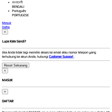
বাংলাদেশী
BENGALI
Português
PORTUGESE
Masuk
Daftar
×
Lupa Kata Sandi?
Jika Anda tidak lagi memiliki akses ke email atau nomor telepon yang
terhubung ke akun Anda, hubungi
Customer Support
.
×
MASUK
×
DAFTAR