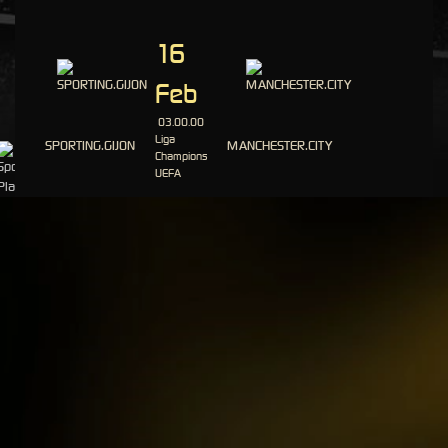
16
Feb
03.00.00
Liga
SPORTING.GIJON
MANCHESTER.CITY
Champions
UEFA