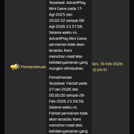
Terjadwal: AdvantPlay
Mini Game pada 17-
Agt-2025 dari
20.02.52 sampai 08-
Agt-2026 23.57.58.
Selama waktu ini,
AdvantPlay Mini Game
permainan tidak akan
tersedia. Kami
memohon maaf atas
ketidaknyamanan yang
Sen, 16-Feb-2026
Pemberitahuan
mungkin ditimbulkan.
12.04.41
Pemeliharaan
Terjadwal: Fairbet pada
27-Jan-2026 dari
00.00.00 sampai 28-
Feb-2026 23.59.59.
Selama waktu ini,
Fairbet permainan tidak
akan tersedia. Kami
memohon maaf atas
ketidaknyamanan yang