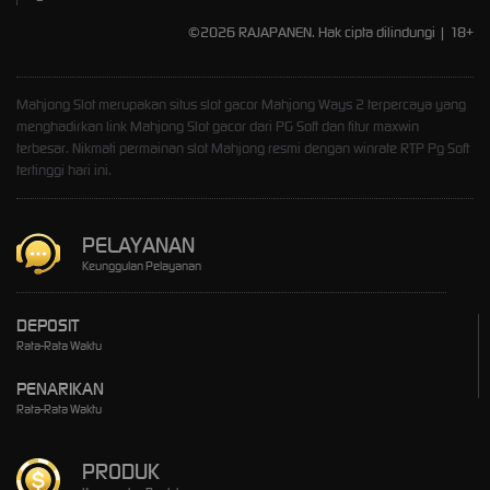
©2026 RAJAPANEN. Hak cipta dilindungi | 18+
Mahjong Slot merupakan situs slot gacor Mahjong Ways 2 terpercaya yang
menghadirkan link Mahjong Slot gacor dari PG Soft dan fitur maxwin
terbesar. Nikmati permainan slot Mahjong resmi dengan winrate RTP Pg Soft
tertinggi hari ini.
PELAYANAN
Keunggulan Pelayanan
DEPOSIT
Rata-Rata Waktu
PENARIKAN
Rata-Rata Waktu
PRODUK