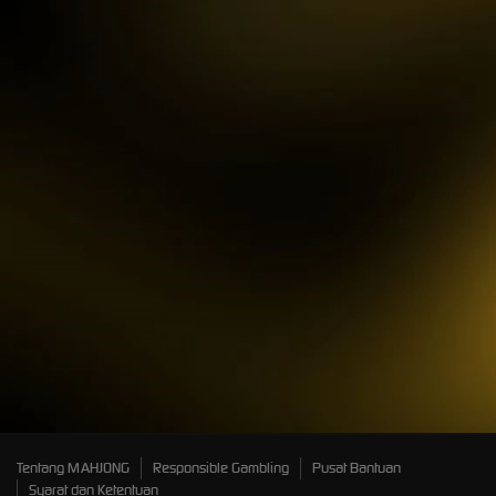
P
A
Tentang MAHJONG
Responsible Gambling
Pusat Bantuan
Syarat dan Ketentuan